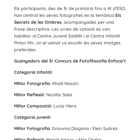
Els participants, des de 3r de primària fins a 4t d’ESO,
han centrat les seves fotografies en la temàtica
Els
Secrets de les Ombres
, acompanyades per una
frase descriptiva. Les urnes de votació es van
habilitar al Centre Juvenil Satèl·lit i al Centre Infantil
Pintor Mir, on el veïnat va escollir les seves imatges
preferides.
Guanyadors del 3r Concurs de Fotofilosofia Enfoca’t
Categoria Infantil:
Millor Fotografia
: Khalil Nassiri
Millor Reflexió
: Nicolás Sáez
Millor Composició
: Lucia Viera
Categoria juvenil:
Millor Fotografia
: Gnouma Diagana i Elein Suárez
Millor Reflexió
: Manal Ainoos i Alae Chakir