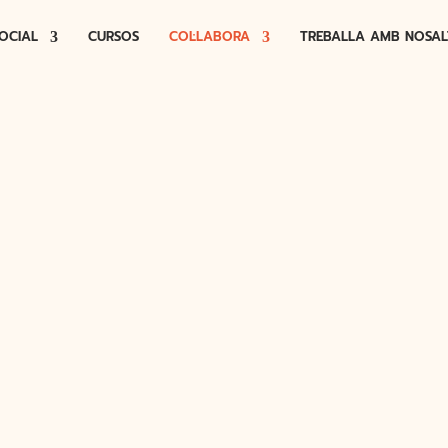
OCIAL
CURSOS
COL·LABORA
TREBALLA AMB NOSAL
V
RS
EMPRESES
FES UN DONATIU
COL·LABORADO