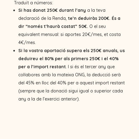
Traduït a números:
Si has donat 250€ durant l’any
a la teva
declaració de la Renda,
te’n deduiràs 200€. És a
dir “només t’haurà costat” 50€.
O el seu
equivalent mensual: si aportes 20€/mes, et costa
4€/mes.
Si la vostra aportació supera els 250€ anuals, us
deduireu el 80% per als primers 250€ i el 40%
per a l’import restant
. I si és el tercer any que
col·labores amb la mateixa ONG, la deducció serà
del 45% en lloc del 40% per a aquest import restant
(sempre que la donació sigui igual o superior cada
any a la de l’exercici anterior).