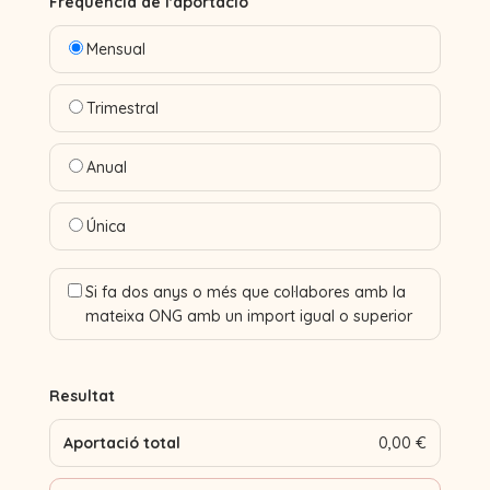
Freqüència de l'aportació
Mensual
Trimestral
Anual
Única
Si fa dos anys o més que col·labores amb la
mateixa ONG amb un import igual o superior
Resultat
Aportació total
0,00 €