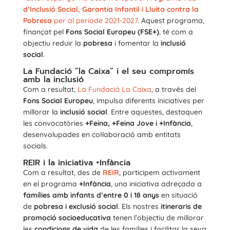
d’Inclusió Social, Garantia Infantil i Lluita contra la
Pobresa
per al període 2021-2027
. Aquest programa,
finançat pel
Fons Social Europeu (FSE+)
, té com a
objectiu reduir la
pobresa
i fomentar la
inclusió
social
.
La Fundació ”la Caixa” i el seu compromís
amb la inclusió
Com a resultat,
La Fundació La Caixa
, a través del
Fons Social Europeu
, impulsa diferents iniciatives per
millorar la
inclusió social
. Entre aquestes, destaquen
les convocatòries
+Feina, +Feina Jove i +Infància
,
desenvolupades en col·laboració amb entitats
socials.
REIR i la iniciativa +Infància
Com a resultat, des de
REIR
, participem activament
en el programa
+Infància
, una iniciativa adreçada a
famílies amb infants d’entre 0 i 18 anys
en situació
de
pobresa i exclusió social
. Els nostres
itineraris de
promoció socioeducativa
tenen l’objectiu de millorar
les
condicions de vida
de les famílies i facilitar la seva