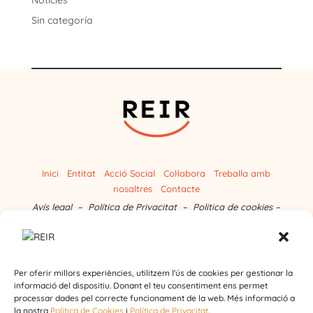
Sin categoría
Inici
Entitat
Acció Social
Col·labora
Treballa amb
nosaltres
Contacte
Avís legal
–
Política de Privacitat
–
Política de cookies
–
Canal d’igualtat
Per oferir millors experiències, utilitzem l'ús de cookies per gestionar la
informació del dispositiu. Donant el teu consentiment ens permet
processar dades pel correcte funcionament de la web. Més informació a
la nostra
Política de Cookies
i
Política de Privacitat
.